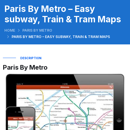
Paris By Metro – Easy
subway, Train & Tram Maps
HOME
PARIS BY METRO
PARIS BY METRO – EASY SUBWAY, TRAIN & TRAM MAPS
DESCRIPTION
Paris By Metro